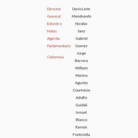
Director
Darío León
General
Mendiondo
Edición y
Nicolás
Notas
Sanz
Agenda
Gabriel
Parlamentaria
Gomez
Jorge
Columnas
Barrera
William
Marino
Agustin
Courtoisie
Adolfo
Guidali
Ismael
Blanco
Ramón
Fonticiella