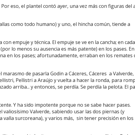
 Por eso, el plantel contó ayer, una vez más con figuras del 
 fallas como todo humano) y uno, el hincha común, tiende a
na con empuje y técnica. El empuje se ve en la cancha; en cada
e (por lo menos su ausencia es más patente) en los pases. En
una en los pases; afortunadamente, erraban en los remates 
el marasmo de pasarla Godin a Cáceres, Cáceres a Valverde,
istri, Pellistri a Araújo y vuelta a hacer la ronda, para rom
do arriba... y entonces, se perdía. Se perdía la pelota. El p
tente. Y ha sido impotente porque no se sabe hacer pases.
l valiosísimo Valverde, sabiendo usar las dos piernas (y
 valla surcoreana), y varios más, sin tener precisión en los