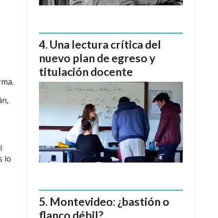
Una lectura crítica del
nuevo plan de egreso y
titulación docente
rma.
án,
l
s lo
Montevideo: ¿bastión o
flanco débil?