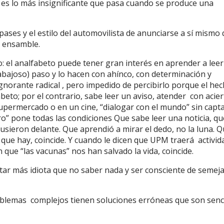
es lo más insignificante que pasa cuando se produce una
ases y el estilo del automovilista de anunciarse a sí mismo
e ensamble.
: el analfabeto puede tener gran interés en aprender a lee
abajoso) paso y lo hacen con ahínco, con determinación y
gnorante radical , pero impedido de percibirlo porque el he
beto; por el contrario, sabe leer un aviso, atender con acie
supermercado o en un cine, “dialogar con el mundo” sin capt
tro” pone todas las condiciones Que sabe leer una noticia, qu
pusieron delante. Que aprendió a mirar el dedo, no la luna. 
o que hay, coincide. Y cuando le dicen que UPM traerá activi
 que “las vacunas” nos han salvado la vida, coincide.
tar más idiota que no saber nada y ser consciente de semej
blemas complejos tienen soluciones erróneas que son senci