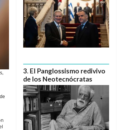
El Panglossismo redivivo
s,
de los Neotecnócratas
 de
ón
el