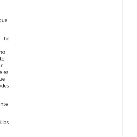
 que
r –he
cho
rto
ar
e es
Que
dades
ante
llas