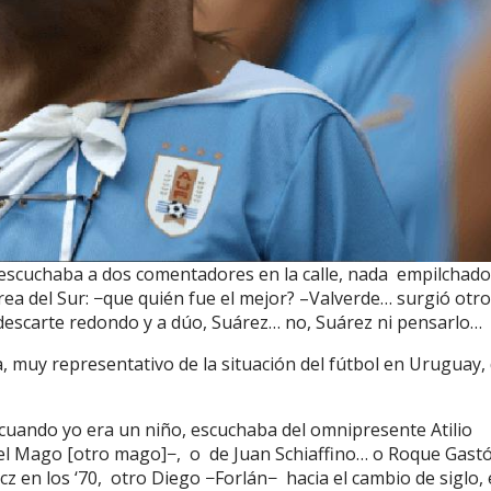
scuchaba a dos comentadores en la calle, nada empilchado
ea del Sur: −que quién fue el mejor? –Valverde… surgió otro
escarte redondo y a dúo, Suárez… no, Suárez ni pensarlo…
, muy representativo de la situación del fútbol en Uruguay,
 cuando yo era un niño, escuchaba del omnipresente Atilio
, el Mago [otro mago]−, o de Juan Schiaffino… o Roque Gast
z en los ‘70, otro Diego −Forlán− hacia el cambio de siglo, 