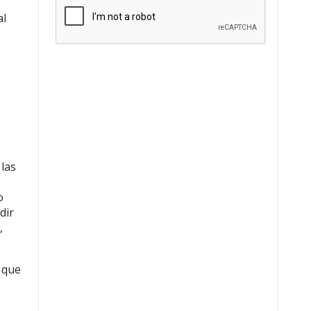
al
 las
o
dir
,
 que