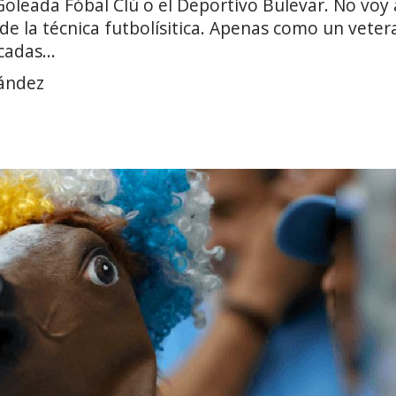
 Goleada Fóbal Clú o el Deportivo Bulevar. No voy 
sde la técnica futbolísitica. Apenas como un vete
cadas...
nández