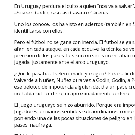
En Uruguay perdura el culto a quien “nos va a salvar”.
–Suárez, Godin, casi casi Cavani o Cáceres…
Uno los conoce, los ha visto en aciertos (también en
identificarse con ellos.
Pero el fútbol no se gana con inercia. El fútbol se ga
afán, en cada ataque, en cada esquive; la técnica se v
precisión de los pases. Los surcoreanos no erraban 
jugada, justamente ante el arco uruguayo.
¿Qué le pasaba al seleccionado yorugua? Para salir d
Valverde a Nuñez, Nuñez otra vez a Godin, Godin, a Pell
ese peloteo de impotencia alguien decidía un pase cruza
no había sido certero, ni aproximadamente certero.
El juego uruguayo se hizo aburrido. Porque era impo
Jugadores, en varios sentidos extraordinarios, como e
poniendo una de las pocas situaciones de peligro en la
pases, naufraga.