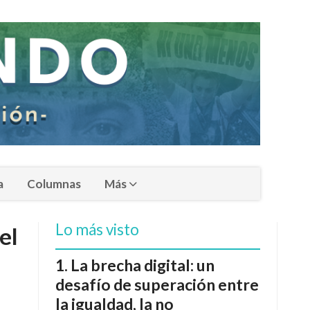
a
Columnas
Más
Lo más visto
el
La brecha digital: un
desafío de superación entre
la igualdad, la no