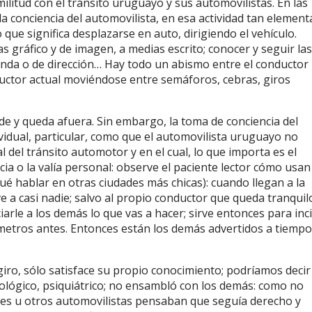
militud con el tránsito uruguayo y sus automovilistas. En las
 conciencia del automovilista, en esa actividad tan element
que significa desplazarse en auto, dirigiendo el vehículo.
s gráfico y de imagen, a medias escrito; conocer y seguir las
senda o de dirección… Hay todo un abismo entre el conductor
ductor actual moviéndose entre semáforos, cebras, giros
de y queda afuera. Sin embargo, la toma de conciencia del
idual, particular, como que el automovilista uruguayo no
 del tránsito automotor y en el cual, lo que importa es el
cia o la valía personal: observe el paciente lector cómo usan
ué hablar en otras ciudades más chicas): cuando llegan a la
ve a casi nadie; salvo al propio conductor que queda tranquil
iarle a los demás lo que vas a hacer; sirve entonces para inci
metros antes. Entonces están los demás advertidos a tiempo
giro, sólo satisface su propio conocimiento; podríamos decir
ológico, psiquiátrico; no ensambló con los demás: como no
tones u otros automovilistas pensaban que seguía derecho y