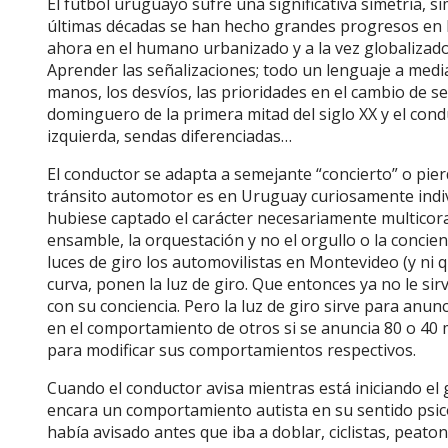
El fútbol uruguayo sufre una significativa simetría, si
últimas décadas se han hecho grandes progresos en la
ahora en el humano urbanizado y a la vez globalizado 
Aprender las señalizaciones; todo un lenguaje a media
manos, los desvíos, las prioridades en el cambio de 
dominguero de la primera mitad del siglo XX y el con
izquierda, sendas diferenciadas…
El conductor se adapta a semejante “concierto” o pier
tránsito automotor es en Uruguay curiosamente indiv
hubiese captado el carácter necesariamente multicoral
ensamble, la orquestación y no el orgullo o la concien
luces de giro los automovilistas en Montevideo (y ni q
curva, ponen la luz de giro. Que entonces ya no le sir
con su conciencia. Pero la luz de giro sirve para anunc
en el comportamiento de otros si se anuncia 80 o 40 
para modificar sus comportamientos respectivos.
Cuando el conductor avisa mientras está iniciando el 
encara un comportamiento autista en su sentido psic
había avisado antes que iba a doblar, ciclistas, pea