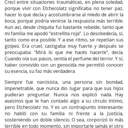
Crecí entre situaciones traumáticas, en plena soledad,
porque vivir con Etchecolatz significaba no tener paz,
hacer lo que decía y acostumbrarse al miedo de abrir la
boca, porque podría venirse la respuesta más terrible.
Aun así, desde chiquita fui bastante rebelde, tanto que
mi familia me apodó “estrellita roja”. Lo desobedecía, sí,
tanto como era posible. Y a ese ritmo, se repetían sus
golpes. Era cruel, castigaba muy fuerte y después se
preocupaba: "Mirá lo que me hacés hacerte", decía.
Cuando oía sus pasos, sentía el perfume del terror. Y sí,
haber convivido con un genocida me permitió conocer
su esencia, su faz más verdadera.
Siempre fue narcisista, una persona sin bondad,
impenetrable, que nunca dio lugar para que sus hijos
pudieran preguntar. Nunca nos explicó nada. Hay
asesinos que le han contado algo a su círculo íntimo,
pero Etchecolatz no. Y es un contrapunto interesante:
no habló con su familia ni frente a la Justicia,
sosteniendo un doble silencio. O sea, corporizó lo más
terrible en todo momento, sin importarle jamás el otro