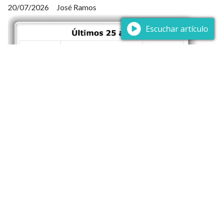
20/07/2026
José Ramos
Escuchar artículo
En las elecciones municipales del 2025, el Frente Amplio
ganó el 75% de los municipios de Montevideo y solo el
20% en el Interior”. Este pudo haber sido
perfectamente un titular de prensa del día después.
Más allá de la potencia de fuego