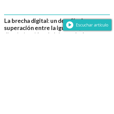
La brecha digital: un desafío de
Escuchar artículo
superación entre la igualdad, la no
discriminación y la búsqueda de un
horizonte tecnológico más humano
29/06/2026
Lorena Bello Barreiro