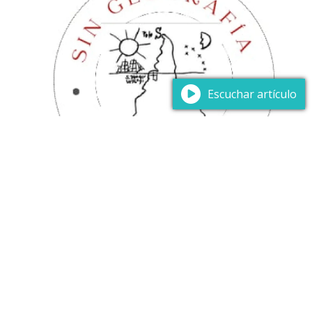
Escuchar artículo
Este documento tiene carácter propositivo y se apoya
en el análisis de documentos curriculares vigentes,
fuentes institucionales y bibliografía especializada
sobre educación geográfica, territorio y formación
ciudadana, con el objetivo de fundamentar la necesidad
de fortalecer la presencia de la Geografía en la
Dirección General de Educación Técnico Profesional
(DGETP), atendiendo a su valor formativo para la
comprensión del territorio, la ciudadanía, el ambiente,
la producción y el mundo del trabajo.