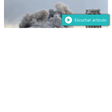
Escuchar artículo
La guerra de USA e Israel contra Irán cuestiona varias
hipótesis iniciales. La prolongación del conflicto sugiere
que, en las guerras contemporáneas, la resistencia
resultaría tan decisiva como la capacidad de
destrucción.
El Panglossismo redivivo de los
Neotecnócratas