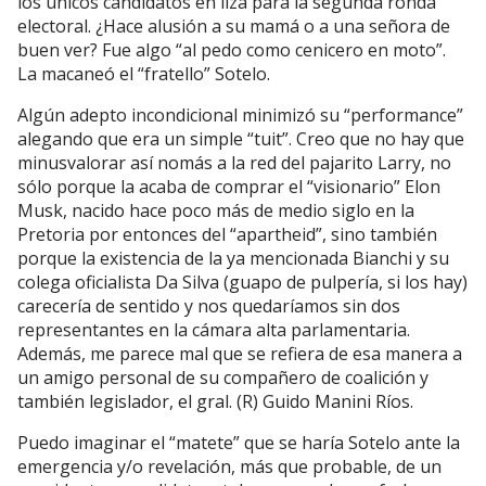
los únicos candidatos en liza para la segunda ronda
electoral. ¿Hace alusión a su mamá o a una señora de
buen ver? Fue algo “al pedo como cenicero en moto”.
La macaneó el “fratello” Sotelo.
Algún adepto incondicional minimizó su “performance”
alegando que era un simple “tuit”. Creo que no hay que
minusvalorar así nomás a la red del pajarito Larry, no
sólo porque la acaba de comprar el “visionario” Elon
Musk, nacido hace poco más de medio siglo en la
Pretoria por entonces del “apartheid”, sino también
porque la existencia de la ya mencionada Bianchi y su
colega oficialista Da Silva (guapo de pulpería, si los hay)
carecería de sentido y nos quedaríamos sin dos
representantes en la cámara alta parlamentaria.
Además, me parece mal que se refiera de esa manera a
un amigo personal de su compañero de coalición y
también legislador, el gral. (R) Guido Manini Ríos.
Puedo imaginar el “matete” que se haría Sotelo ante la
emergencia y/o revelación, más que probable, de un