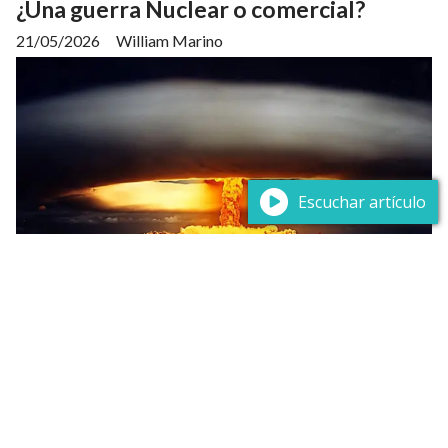
¿Una guerra Nuclear o comercial?
21/05/2026
William Marino
Escuchar artículo
¨Cada arma que se fabrica, cada buque de guerra
botado, cada cohete disparado significa, significa en
último término, un robo a aquellos que pasan hambre
y no son alimentados, a aquellos que tienen frio y no
están vestidos¨. ¨Cuidado con la influencia del
complejo militar¨ dijo el entonces general retirado y
presidente de los EE.UU., Dwight Eisenhower en 1953.