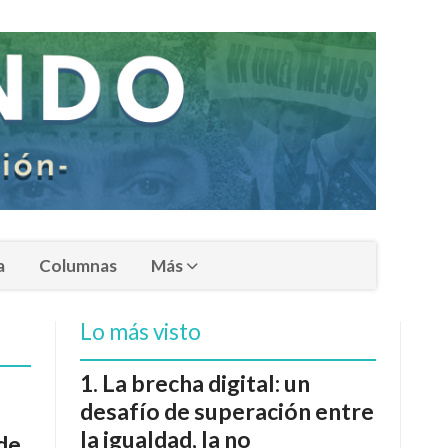
a
Columnas
Más
Lo más visto
La brecha digital: un
desafío de superación entre
la igualdad, la no
 de