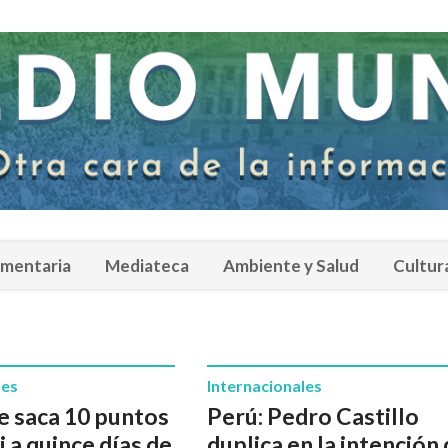
amentaria
Mediateca
Ambiente y Salud
Cultur
les
Internacionales
le saca 10 puntos
Perú: Pedro Castillo
i a quince días de
duplica en la intención