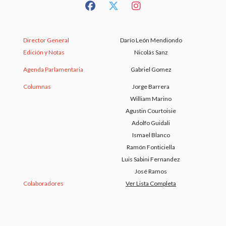
Director General
Darío León Mendiondo
Edición y Notas
Nicolás Sanz
Agenda Parlamentaria
Gabriel Gomez
Columnas
Jorge Barrera
William Marino
Agustin Courtoisie
Adolfo Guidali
Ismael Blanco
Ramón Fonticiella
Luis Sabini Fernandez
José Ramos
Colaboradores
Ver Lista Completa